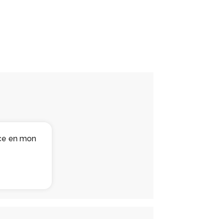
nce en mon
"L’approche est douce et efficace. J’a
– Anne, 57 ans