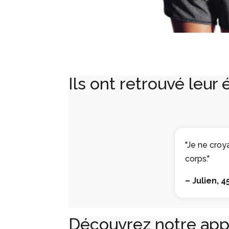
Ils ont retrouvé leur 
endre le sport sans douleur. Une
"Je ne croy
corps."
– Julien, 4
Découvrez notre app