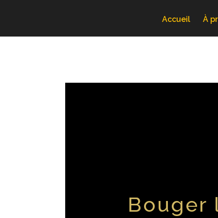
Accueil
À p
Bouger 