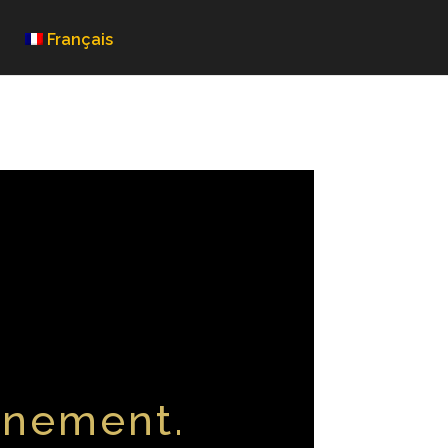
Français
inement.